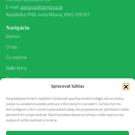
E-mail:
zpmpvsr@zpmpvsr.sk
Riaditeľka: PhDr. Iveta Mišová, 0905 709 557
Navigácia
Domov
O nás
Čo robíme
Naše témy
Novinky
Spravovať Súhlas
Publikácie
Na poskytovanie tých najlepších skúseností používame technológie, ako sú súbory
Kontakt
cookie na ukladanie a/alebo prístup k informáciám o zariadení. Súhlas s týmito
technológiami nám umožní spracovávať údaje, ako je správanie pri prehliadaní alebo
jedinečné ID na tejto stránke. Nesúhlas alebo odvolanie súhlasu môže nepriaznivo
Sledujte nás
ovplyvniť určité vlastnosti a funkcie.
Sme aj na sociálnych sieťach.
Sledujte nás a spojte sa s nami!