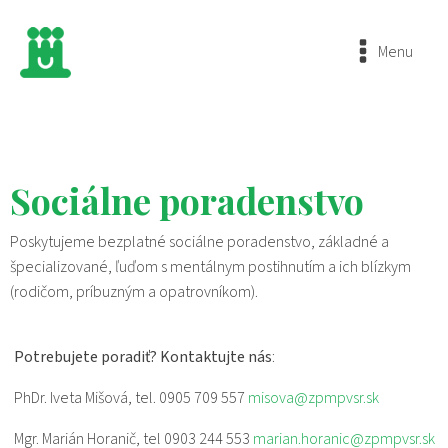
Menu
Sociálne poradenstvo
Poskytujeme bezplatné sociálne poradenstvo, základné a
špecializované, ľuďom s mentálnym postihnutím a ich blízkym
(rodičom, príbuzným a opatrovníkom).
Potrebujete poradiť? Kontaktujte nás
:
PhDr. Iveta Mišová, tel. 0905 709 557
misova@zpmpvsr.sk
Mgr. Marián Horanič, tel 0903 244 553
marian.horanic@zpmpvsr.sk