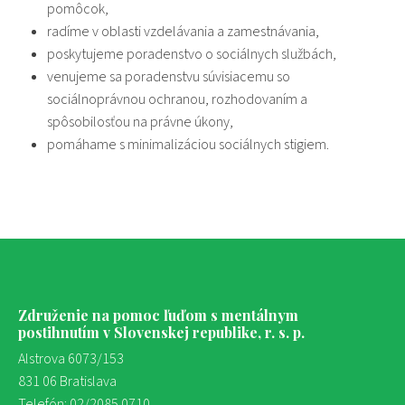
pomôcok,
radíme v oblasti vzdelávania a zamestnávania,
poskytujeme poradenstvo o sociálnych službách,
venujeme sa poradenstvu súvisiacemu so
sociálnoprávnou ochranou, rozhodovaním a
spôsobilosťou na právne úkony,
pomáhame s minimalizáciou sociálnych stigiem.
Združenie na pomoc ľuďom s mentálnym
postihnutím v Slovenskej republike, r. s. p.
Alstrova 6073/153
831 06 Bratislava
Telefón: 02/2085 0710