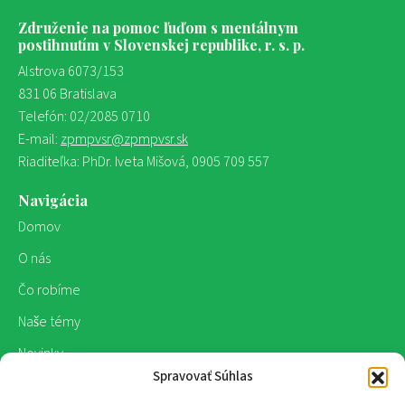
Združenie na pomoc ľuďom s mentálnym
postihnutím v Slovenskej republike, r. s. p.
Alstrova 6073/153
831 06 Bratislava
Telefón: 02/2085 0710
E-mail:
zpmpvsr@zpmpvsr.sk
Riaditeľka: PhDr. Iveta Mišová, 0905 709 557
Navigácia
Domov
O nás
Čo robíme
Naše témy
Novinky
Spravovať Súhlas
Publikácie