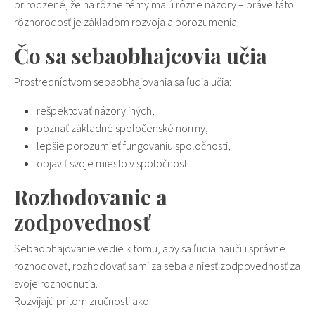
prirodzené, že na rôzne témy majú rôzne názory – práve táto
rôznorodosť je základom rozvoja a porozumenia.
Čo sa
sebaobhajcovia
učia
Prostredníctvom
sebaobhajovania
sa ľudia učia:
rešpektovať názory iných,
poznať základné spoločenské normy,
lepšie porozumieť fungovaniu spoločnosti,
objaviť svoje miesto v spoločnosti.
Rozhodovanie a
zodpovednosť
Sebaobhajovanie
vedie k tomu, aby sa ľudia naučili správne
rozhodovať, rozhodovať sami za seba a niesť zodpovednosť za
svoje rozhodnutia.
Rozvíjajú pritom zručnosti ako: