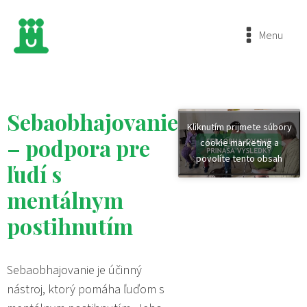
Menu
Sebaobhajovanie
Kliknutím prijmete súbory
– podpora pre
cookie marketing a
povolíte tento obsah
ľudí s
mentálnym
postihnutím
Sebaobhajovanie je účinný
nástroj, ktorý pomáha ľuďom s